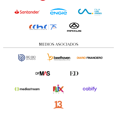
MEDIOS ASOCIADOS
Visita guiada nocturna: Historias y
misterios
Visitas guiadas temáticas
5:00 pm