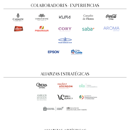
COLABORADORES - EXPERIENCIAS
Visita guiada nocturna: Historias y
ALIANZAS ESTRATÉGICAS
misterios
Visitas guiadas temáticas
6:00 pm
domingo
16 de agosto de 2026