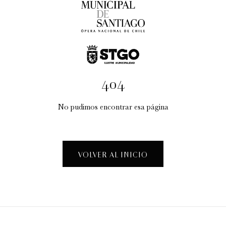
404
No pudimos encontrar esa página
Taller Creativo: "La Fábrica de Espectáculos"
Visitas guiadas temáticas
VOLVER AL INICIO
12:30 pm
sábado
15 de agosto de 2026